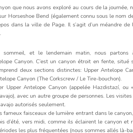
on que nous avons exploré au cours de la journée, n
l sur Horseshoe Bend (également connu sous le nom de
pos dans la ville de Page. Il s’agit d’un méandre de l
.
 sommeil, et le lendemain matin, nous partons 
elope Canyon. C’est un canyon étroit en fente, situé s
prend deux sections distinctes: Upper Antelope Ca
ntelope Canyon (The Corkscrew / Le Tire-bouchon).
er Upper Antelope Canyon (appelée Hazdistazí, ou 
Navajo), avec un autre groupe de personnes. Les visite
Navajo autorisés seulement.
es fameux faisceaux de lumière entrant dans le canyon
s d’été, vers midi, comme ils éclairent le canyon et 
périodes les plus fréquentées (nous sommes allés là-ba