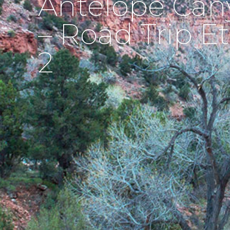
Antelope Cany
– Road Trip Et
2