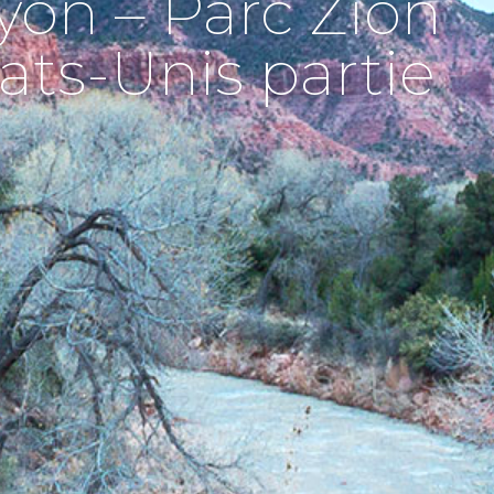
on – Parc Zion
ats-Unis partie