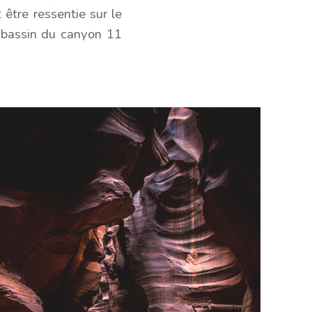
 être ressentie sur le
e bassin du canyon 11