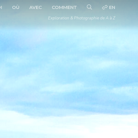
I
OÙ
AVEC
COMMENT
EN
Exploration & Photographie de A à Z