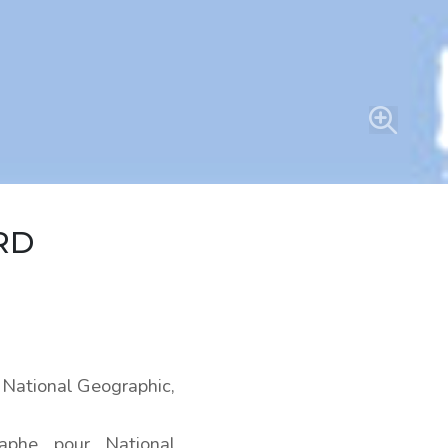
RD
de National Geographic,
aphe pour National