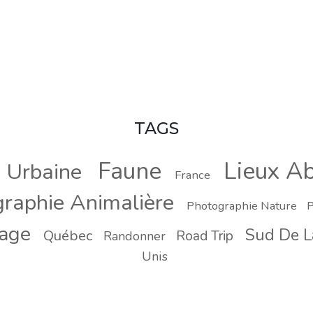
TAGS
Faune
Lieux A
n Urbaine
France
raphie Animalière
Photographie Nature
P
yage
Sud De L
Québec
Road Trip
Randonner
Unis