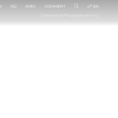
I
OÙ
AVEC
COMMENT
EN
Exploration & Photographie de A à Z