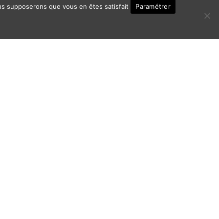
Paramétrer
nous supposerons que vous en êtes satisfait
ontact
Politique de Confidentialité