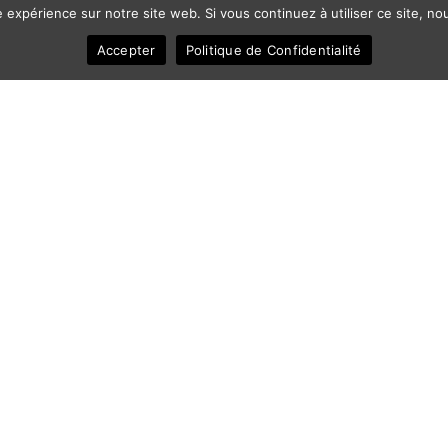
e expérience sur notre site web. Si vous continuez à utiliser ce site, 
Accepter
Politique de Confidentialité
ec
Comment
Qui D'Autre
Quoi D'Autre
FAQ
C
© 2011-2025 Frédéric Ansermoz - Ansermoz-Photography.com
Gruyereweb.ch
Web Development, photo, drone
Notafred.com
Web Development & Web Design
Frederic-Ansermoz.com
Photographer
IBuyPhotos.com
Stock Photography Website