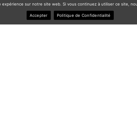
e expérience sur notre site web. Si vous continuez à utiliser ce site, 
Accepter
Politique de Confidentialité
ec
Comment
Qui D'Autre
Quoi D'Autre
FAQ
C
© 2011-2025 Frédéric Ansermoz - Ansermoz-Photography.com
Gruyereweb.ch
Web Development, photo, drone
Notafred.com
Web Development & Web Design
Frederic-Ansermoz.com
Photographer
IBuyPhotos.com
Stock Photography Website