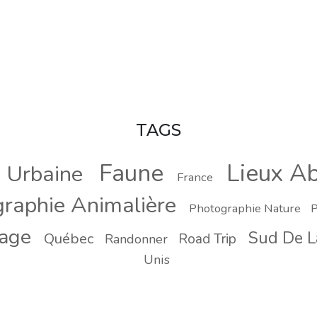
TAGS
Faune
Lieux A
n Urbaine
France
raphie Animalière
Photographie Nature
P
yage
Sud De L
Québec
Road Trip
Randonner
Unis