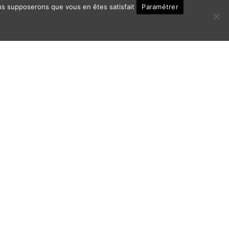
Paramétrer
nous supposerons que vous en êtes satisfait
ontact
Politique de Confidentialité