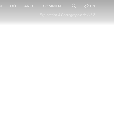
I
OÙ
AVEC
COMMENT
EN
Exploration & Photographie de A à Z