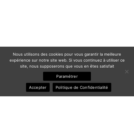
Nous utilisons des cookies pour vous garantir la meilleure
expérience sur notre site web. Si vous continuez à utiliser ce
site, nous supposerons que vous en êtes satisfait
Paramétrer
Accepter
Politique de Confidentialité
© 2011-2025 Frédéric Ansermoz - Ansermoz-Photography.com