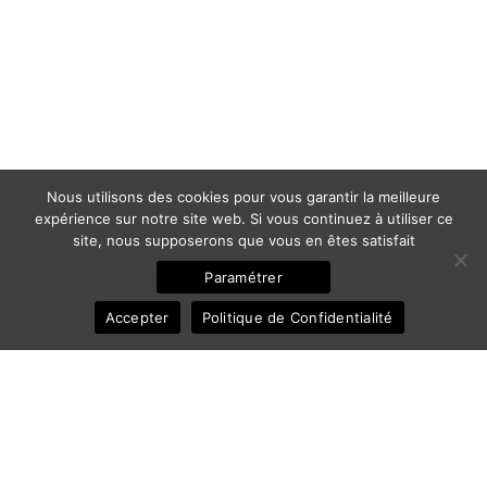
Nous utilisons des cookies pour vous garantir la meilleure
expérience sur notre site web. Si vous continuez à utiliser ce
site, nous supposerons que vous en êtes satisfait
Paramétrer
Accepter
Politique de Confidentialité
© 2011-2025 Frédéric Ansermoz - Ansermoz-Photography.com