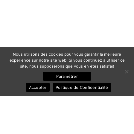
Nous utilisons des cookies pour vous garantir la meilleure
expérience sur notre site web. Si vous continuez à utiliser ce
site, nous supposerons que vous en êtes satisfait
Paramétrer
Accepter
Politique de Confidentialité
© 2011-2025 Frédéric Ansermoz - Ansermoz-Photography.com