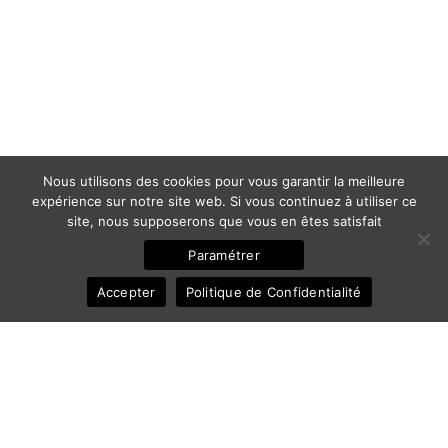
Nous utilisons des cookies pour vous garantir la meilleure
expérience sur notre site web. Si vous continuez à utiliser ce
site, nous supposerons que vous en êtes satisfait
Paramétrer
Accepter
Politique de Confidentialité
© 2011-2025 Frédéric Ansermoz - Ansermoz-Photography.com