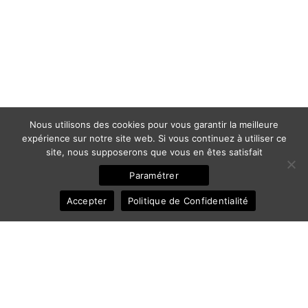
Nous utilisons des cookies pour vous garantir la meilleure
expérience sur notre site web. Si vous continuez à utiliser ce
site, nous supposerons que vous en êtes satisfait
Paramétrer
Accepter
Politique de Confidentialité
© 2011-2025 Frédéric Ansermoz - Ansermoz-Photography.com