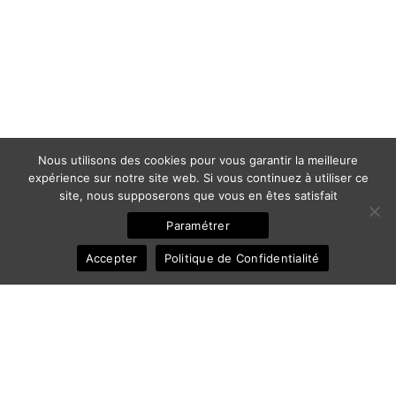
Nous utilisons des cookies pour vous garantir la meilleure
expérience sur notre site web. Si vous continuez à utiliser ce
site, nous supposerons que vous en êtes satisfait
Paramétrer
Accepter
Politique de Confidentialité
© 2011-2025 Frédéric Ansermoz - Ansermoz-Photography.com