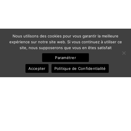
Nous utilisons des cookies pour vous garantir la meilleure
expérience sur notre site web. Si vous continuez à utiliser ce
site, nous supposerons que vous en êtes satisfait
Paramétrer
Accepter
Politique de Confidentialité
© 2011-2025 Frédéric Ansermoz - Ansermoz-Photography.com