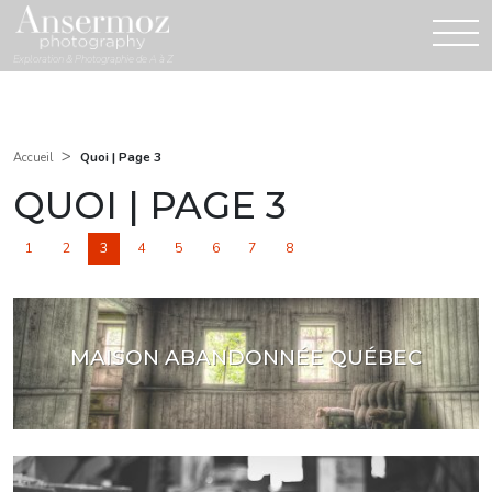
Exploration & Photographie de A à Z
>
Quoi | Page 3
Accueil
QUOI | PAGE 3
1
2
3
4
5
6
7
8
MAISON ABANDONNÉE QUÉBEC