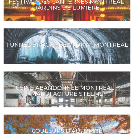
FESTIVAL DES LANTERNES MONTRÉAL,
JARDINS DE LUMIÈRE
TUNNEL BROCK – BEAUDRY – MONTREAL
USINE ABANDONNÉE MONTREAL –
MANUFACTURE STELFIL
COULEURS D’AUTOMNE