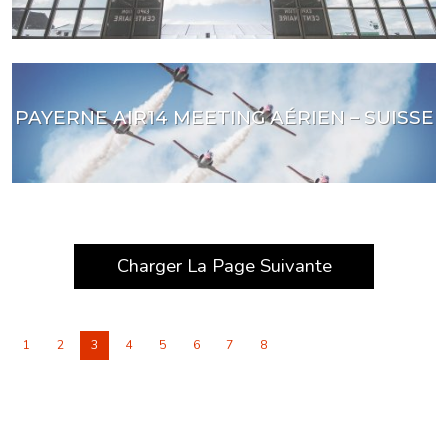
PAYERNE AIR14 MEETING AÉRIEN – SUISSE
Charger La Page Suivante
1
2
3
4
5
6
7
8