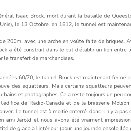
éral Isaac Brock, mort durant la bataille de Queesto
Unis), le 13 Octobre, en 1812, le tunnel est mainten
 de 200m, avec une arche en voûte faite de briques. 
ock a été construit dans le but d’établir un lien entre 
rer le transfert de marchandises.
nnées 60/70, le tunnel Brock est maintenant fermé pa
uve des squatteurs. Mais certains squatteurs peuvent
urbains et photographes. Cela reste toujours un peu com
 l’édifice de Radio-Canada et de la brasserie Molson 
rouver. Le tunnel est à moitié enterré, donc il n’y a pas d
mon ami Jarold et nous avons été vraiment impressio
tité de glace à l’intérieur (pour une journée ensoleillée