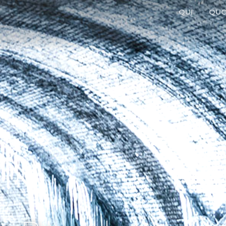
QUI
QUO