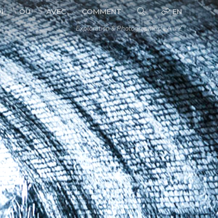
I
OÙ
AVEC
COMMENT
EN
Exploration & Photographie de A à Z