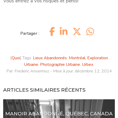
Vous entrez à vos risques et périls!
Partager :
[
Quoi
] Tags:
Lieux Abandonnés
,
Montréal
,
Exploration
Urbaine
,
Photographie Urbaine
,
Urbex
.
Par:
Frederic Ansermoz
- Mise à jour:
décembre 12, 2014
ARTICLES SIMILAIRES RÉCENTS
MANOIR ABANDONNÉ, QUÉBEC, CANADA