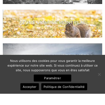
FAUNE URBAINE MONTREAL
MAISONS ABANDONNÉES, QUÉBEC,
CANTONS DE L’EST
Nous utilisons des cookies pour vous garantir la meilleure
expérience sur notre site web. Si vous continuez à utiliser ce
site, nous supposerons que vous en êtes satisfait
Paramétrer
Accepter
Politique de Confidentialité
MAISON ABANDONNÉE QUÉBEC