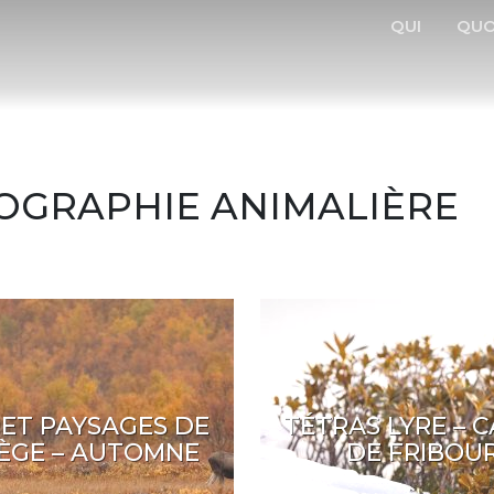
QUI
QUO
OGRAPHIE ANIMALIÈRE
 ET PAYSAGES DE
TÉTRAS LYRE – 
ÈGE – AUTOMNE
DE FRIBOU