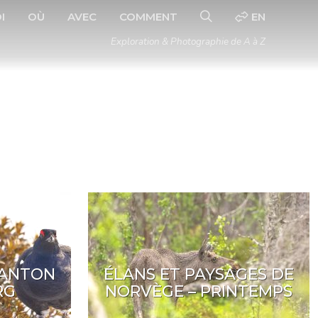
I
OÙ
AVEC
COMMENT
EN
Exploration & Photographie de A à Z
CANTON
ÉLANS ET PAYSAGES DE
RG
NORVÈGE – PRINTEMPS