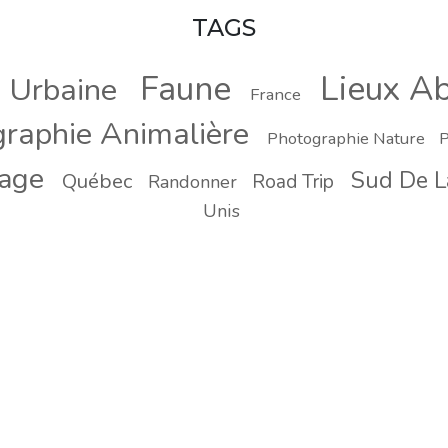
TAGS
Faune
Lieux A
n Urbaine
France
raphie Animalière
Photographie Nature
P
yage
Sud De L
Québec
Road Trip
Randonner
Unis