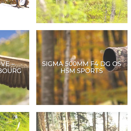
VE –
SIGMA 500MM F4 DG OS
IBOURG
HSM SPORTS