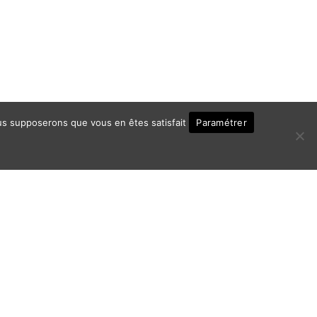
Paramétrer
nous supposerons que vous en êtes satisfait
ontact
Politique de Confidentialité