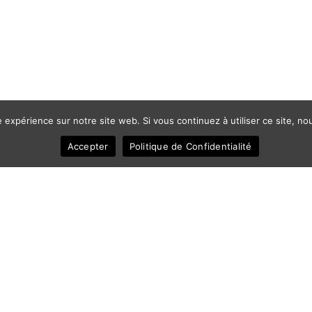
e expérience sur notre site web. Si vous continuez à utiliser ce site, 
Accepter
Politique de Confidentialité
ec
Comment
Qui D'Autre
Quoi D'Autre
FAQ
C
© 2011-2025 Frédéric Ansermoz - Ansermoz-Photography.com