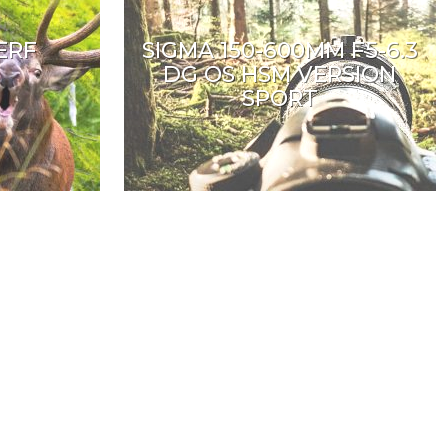
ERF
SIGMA 150-600MM F5-6.3
DG OS HSM VERSION
SPORT