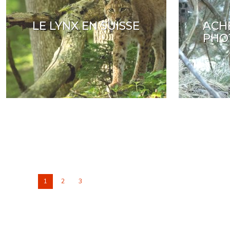
LE LYNX EN SUISSE
ACH
PHO
1
2
3